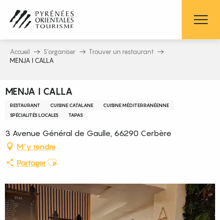
Aller
au
contenu
principal
Accueil
S’organiser
Trouver un restaurant
MENJA I CALLA
MENJA I CALLA
RESTAURANT
CUISINE CATALANE
CUISINE MÉDITERRANÉENNE
SPÉCIALITÉS LOCALES
TAPAS
3 Avenue Général de Gaulle, 66290 Cerbère
M'y rendre
Ajouter aux favoris
Partager