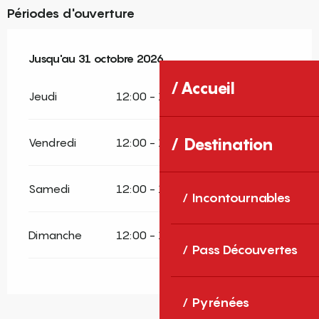
Périodes d'ouverture
Du
Jusqu'au
1 mai 2026
31 octobre 2026
au
31 octobre 2026
Accueil
Jeudi
12:00 - 13:30
19:00 - 21:00
Destination
Vendredi
12:00 - 13:30
19:00 - 21:00
Samedi
12:00 - 13:30
19:00 - 21:00
Incontournables
Dimanche
12:00 - 13:30
Pass Découvertes
Pyrénées