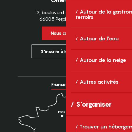
Orientales
Autour de la gastron
2, boulevard des Pyrénées
terroirs
66005 Perpignan Cedex
Nous contacter
Autour de l'eau
S'inscrire à la newsletter
Autour de la neige
Autres activités
France
Europe
S'organiser
Trouver un héberge