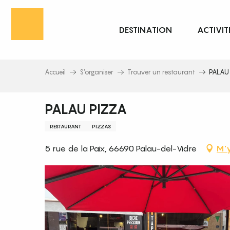
Aller
au
DESTINATION
ACTIVIT
contenu
principal
Accueil
S’organiser
Trouver un restaurant
PALAU
PALAU PIZZA
RESTAURANT
PIZZAS
5 rue de la Paix, 66690 Palau-del-Vidre
M'y