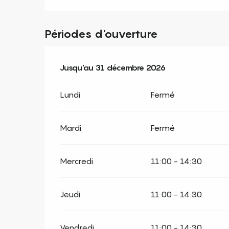
Périodes d'ouverture
Du
Jusqu'au
2 janvier 2026
31 décembre 2026
au
31 décembre 2026
Lundi
Fermé
Mardi
Fermé
Mercredi
11:00 - 14:30
Jeudi
11:00 - 14:30
Vendredi
11:00 - 14:30