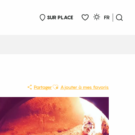
SUR PLACE
FR
Rech
Voir les favoris
Ajouter aux favoris
Partager
Ajouter à mes favoris