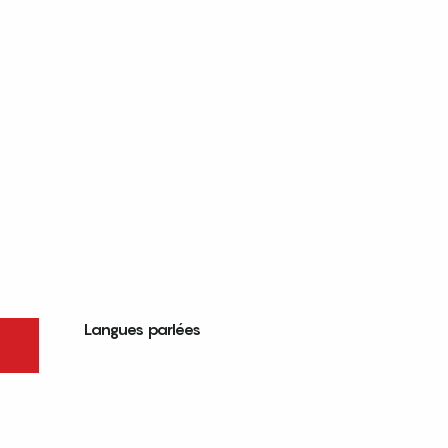
Langues parlées
Langues parlées