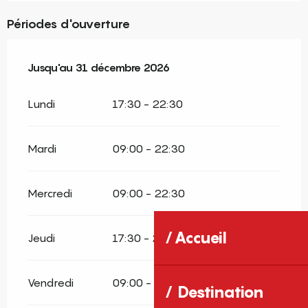
Périodes d'ouverture
Du
Jusqu'au
23 janvier 2026
31 décembre 2026
au
31 décembre 2026
Lundi
17:30 - 22:30
Mardi
09:00 - 22:30
Mercredi
09:00 - 22:30
Accueil
Jeudi
17:30 - 22:30
Vendredi
09:00 - 22:30
Destination