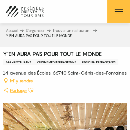
Aller
au
contenu
principal
Accueil
S’organiser
Trouver un restaurant
Y'EN AURA PAS POUR TOUT LE MONDE
Y'EN AURA PAS POUR TOUT LE MONDE
BAR-RESTAURANT
CUISINE MÉDITERRANÉENNE
RÉGIONALES FRANÇAISES
14 avenue des Écoles, 66740 Saint-Génis-des-Fontaines
M'y rendre
Ajouter aux favoris
Partager