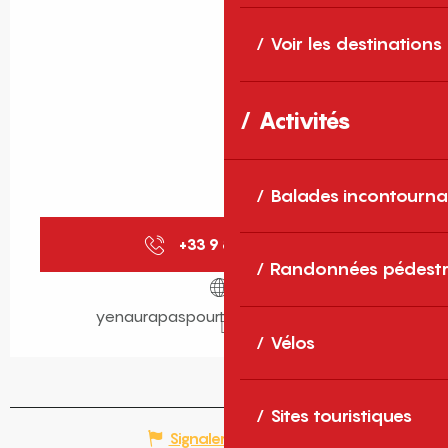
Voir les destinations
Activités
Balades incontourna
+33 9 85 10 51
▒▒
Randonnées pédestr
yenaurapaspourtoutlemonde.com
Vélos
Sites touristiques
Signaler une erreur