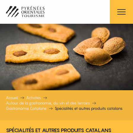
Aller
au
contenu
principal
SPÉCIALITÉS ET AUTRES PRODUITS
Accueil
Activités
Autour de la gastronomie, du vin et des terroirs
Gastronomie Catalane
Spécialités et autres produits catalans
SPÉCIALITÉS ET AUTRES PRODUITS CATALANS