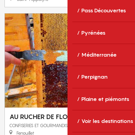
Pass Découvertes
Pyrénées
Méditerranée
Perpignan
Plaine et piémonts
AU RUCHER DE FLORA
Voir les destinations
CONFISERIES ET GOURMANDISES
Fenouillet