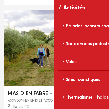
Activités
Balades incontourna
Randonnées pédestr
Vélos
Sites touristiques
MAS D'EN FABRE - HUILE DES ORGUES
Thermalisme, Thalas
ASSAISONNEMENTS ET ACCOMPAGNEMENTS
Ille-sur-Têt