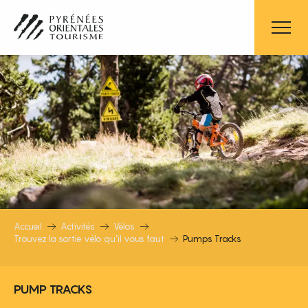
Aller
au
contenu
principal
PUMPS TRACKS
Accueil
Activités
Vélos
Trouvez la sortie vélo qu’il vous faut
Pumps Tracks
PUMP TRACKS