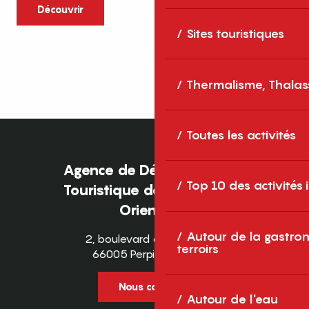
caractère et grands espaces naturels, les
Découvrir
Pyrénées-Orientales sont une destination
Sites touristiques
idéale pour partager des moments en
famille tout au long...
Thermalisme, Thalas
Toutes les activités
Agence de Développement
Top 10 des activités
Touristique des Pyrénées-
Orientales
Autour de la gastron
2, boulevard des Pyrénées
terroirs
66005 Perpignan Cedex
Nous contacter
Autour de l'eau