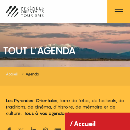
Aller
au
contenu
principal
TOUT L'AGENDA
Accueil
Agenda
Les Pyrénées-Orientales
, terre de fêtes, de festivals, de
traditions, de cinéma, d’histoire, de mémoire et de
culture…
Tous à vos agendas !
Accueil