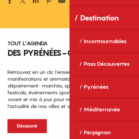
Ajouter aux 
Destination
Incontournables
TOUT L'AGENDA
DES PYRÉNÉES-ORIENTALES
Pass Découvertes
Retrouvez en un clic l’ensemble des fêtes,
manifestations et animations recensées dans le
département : marchés, spectacles, expositions,
Pyrénées
festivals, événements sportifs et culturels… un agenda
vivant et mis à jour pour ne rien manquer de
l’actualité de nos villes et villages.
Méditerranée
Découvrir
Perpignan