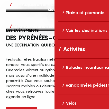
Aujourd’hui, demain et après-
demain
Plaine et piémonts
Grands événements
LES ÉVÉNEMENTS
Voir les destinations
DES PYRÉNÉES-ORIENTALES
UNE DESTINATION QUI BOUGE TOUTE L’ANNÉE
Activités
Festivals, fêtes traditionnelles, concerts, expositions,
rendez-vous sportifs ou culturels… les Pyrénées-
Balades incontourna
Orientales vibrent au rythme de grands temps forts
mais aussi d’une multitude d’événements de
proximité. Que vous souhaitiez vivre les
Top des événements et sorties
Randonnées pédestr
incontournables ou dénicher des sorties près de
en famille
chez vous, retrouvez toutes les infos dans notre
cet été dans les Pyrénées-Orientales
agenda en ligne.
!
Vélos
Entre mer Méditerranée, villages de