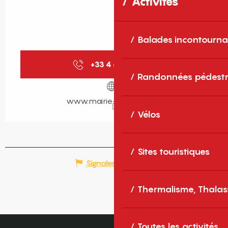
Activités
Balades incontourna
+33 4 68 62 37
▒▒
Randonnées pédestr
www.mairie-perpignan.fr
Vélos
Sites touristiques
Signaler une erreur
Thermalisme, Thalas
Toutes les activités