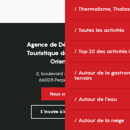
Thermalisme, Thalas
Toutes les activités
Agence de Développement
Top 10 des activités
Touristique des Pyrénées-
Orientales
Autour de la gastron
2, boulevard des Pyrénées
terroirs
66005 Perpignan Cedex
Nous contacter
Autour de l'eau
S'inscrire à la newsletter
Autour de la neige