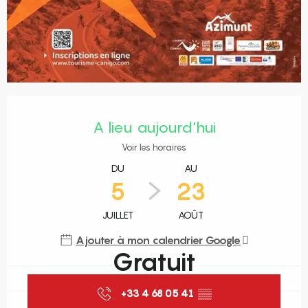
Ouverture et coordonnées
A lieu aujourd'hui
Voir les horaires
DU
AU
5
23
JUILLET
AOÛT
Ajouter à mon calendrier Google
Gratuit
+33 4 68 05 41
▒▒