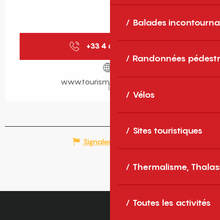
Balades incontourna
+33 4 68 05 41
▒▒
Randonnées pédestr
www.tourisme-canigo.com
Vélos
Sites touristiques
Signaler une erreur
Thermalisme, Thalas
Toutes les activités