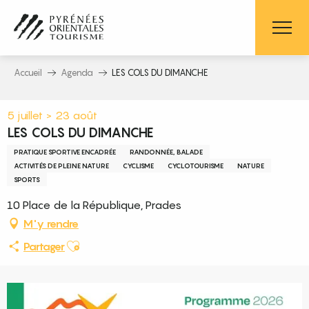
Aller
au
contenu
principal
Accueil
Agenda
LES COLS DU DIMANCHE
5 juillet > 23 août
LES COLS DU DIMANCHE
PRATIQUE SPORTIVE ENCADRÉE
RANDONNÉE, BALADE
ACTIVITÉS DE PLEINE NATURE
CYCLISME
CYCLOTOURISME
NATURE
SPORTS
10 Place de la République, Prades
M'y rendre
Ajouter aux favoris
Partager