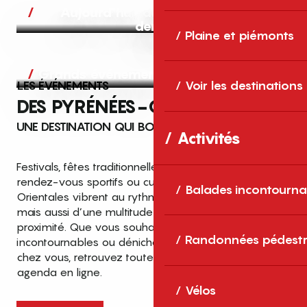
Aujourd’hui, demain et après-
demain
Plaine et piémonts
Grands événements
LES ÉVÉNEMENTS
Voir les destinations
DES PYRÉNÉES-ORIENTALES
UNE DESTINATION QUI BOUGE TOUTE L’ANNÉE
Activités
Festivals, fêtes traditionnelles, concerts, expositions,
rendez-vous sportifs ou culturels… les Pyrénées-
Balades incontourna
Orientales vibrent au rythme de grands temps forts
mais aussi d’une multitude d’événements de
proximité. Que vous souhaitiez vivre les
Top des événements et sorties
Randonnées pédestr
incontournables ou dénicher des sorties près de
en famille
chez vous, retrouvez toutes les infos dans notre
cet été dans les Pyrénées-Orientales
agenda en ligne.
!
Vélos
Entre mer Méditerranée, villages de