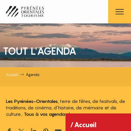
Aller
au
contenu
principal
TOUT L'AGENDA
Accueil
Agenda
Les Pyrénées-Orientales
, terre de fêtes, de festivals, de
traditions, de cinéma, d’histoire, de mémoire et de
culture…
Tous à vos agendas !
Accueil