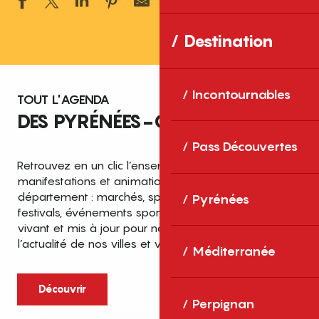
Ajouter aux 
Destination
Incontournables
TOUT L'AGENDA
DES PYRÉNÉES-ORIENTALES
Pass Découvertes
Retrouvez en un clic l’ensemble des fêtes,
manifestations et animations recensées dans le
département : marchés, spectacles, expositions,
Pyrénées
festivals, événements sportifs et culturels… un agenda
vivant et mis à jour pour ne rien manquer de
l’actualité de nos villes et villages.
Méditerranée
Découvrir
Perpignan