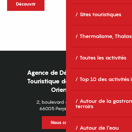
caractère et grands espaces naturels, les
Découvrir
Pyrénées-Orientales sont une destination
Sites touristiques
idéale pour partager des moments en
famille tout au long...
Thermalisme, Thalas
Toutes les activités
Agence de Développement
Top 10 des activités
Touristique des Pyrénées-
Orientales
Autour de la gastron
2, boulevard des Pyrénées
terroirs
66005 Perpignan Cedex
Nous contacter
Autour de l'eau