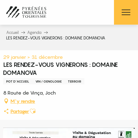
Aller
au
contenu
principal
Accueil
Agenda
LES RENDEZ-VOUS VIGNERONS : DOMAINE DOMANOVA
29 janvier > 31 décembre
LES RENDEZ-VOUS VIGNERONS : DOMAINE
DOMANOVA
POT D'ACCUEIL
VIN / OENOLOGIE
TERROIR
8 Route de Vinça, Joch
M'y rendre
Ajouter aux favoris
Partager