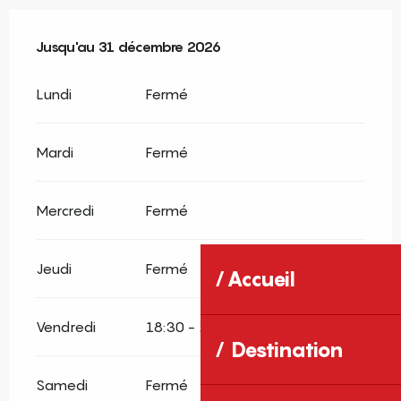
Du
Jusqu'au
29 janvier 2026
31 décembre 2026
au
31 décembre 2026
Lundi
Fermé
Mardi
Fermé
Mercredi
Fermé
Jeudi
Fermé
Accueil
Vendredi
18:30 - 20:00
Destination
Samedi
Fermé