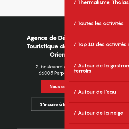
Thermalisme, Thalas
Toutes les activités
Agence de Développement
Top 10 des activités
Touristique des Pyrénées-
Orientales
Autour de la gastron
2, boulevard des Pyrénées
terroirs
66005 Perpignan Cedex
Nous contacter
Autour de l'eau
S'inscrire à la newsletter
Autour de la neige