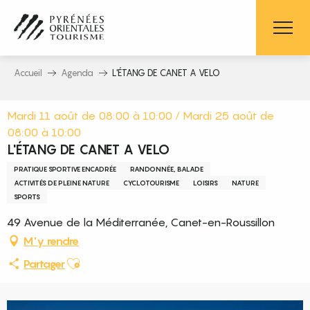
Aller
au
contenu
principal
Accueil
Agenda
L'ÉTANG DE CANET A VELO
Mardi 11 août de 08:00 à 10:00 / Mardi 25 août de
08:00 à 10:00
L'ÉTANG DE CANET A VELO
PRATIQUE SPORTIVE ENCADRÉE
RANDONNÉE, BALADE
ACTIVITÉS DE PLEINE NATURE
CYCLOTOURISME
LOISIRS
NATURE
SPORTS
49 Avenue de la Méditerranée, Canet-en-Roussillon
M'y rendre
Ajouter aux favoris
Partager