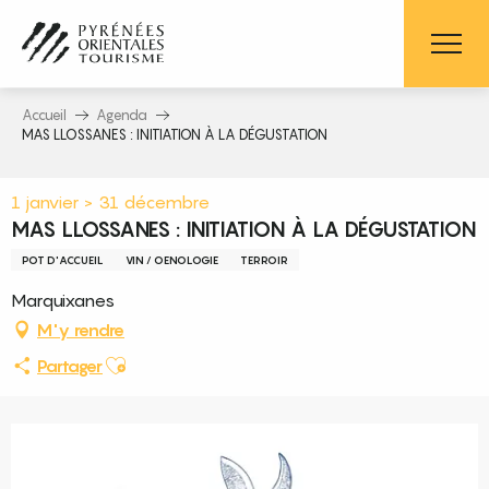
Aller
au
contenu
principal
Accueil
Agenda
MAS LLOSSANES : INITIATION À LA DÉGUSTATION
1 janvier > 31 décembre
MAS LLOSSANES : INITIATION À LA DÉGUSTATION
POT D'ACCUEIL
VIN / OENOLOGIE
TERROIR
Marquixanes
M'y rendre
Ajouter aux favoris
Partager