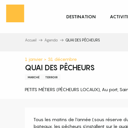
Aller
au
DESTINATION
ACTIVIT
contenu
principal
Accueil
Agenda
QUAI DES PÊCHEURS
1 janvier > 31 décembre
QUAI DES PÊCHEURS
MARCHÉ
TERROIR
PETITS MÉTIERS (PÊCHEURS LOCAUX), Au port, Sai
Description
Tous les matins de l'année (sous réserve du
bateaux, les pêcheurs s’installent sur le qua