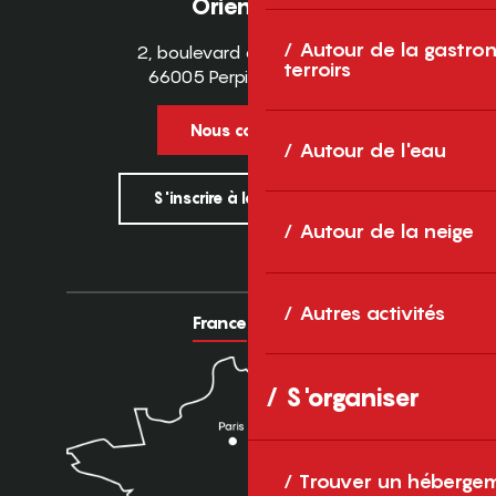
Orientales
Autour de la gastron
2, boulevard des Pyrénées
terroirs
66005 Perpignan Cedex
Nous contacter
Autour de l'eau
S'inscrire à la newsletter
Autour de la neige
Autres activités
France
Europe
S'organiser
Trouver un héberge