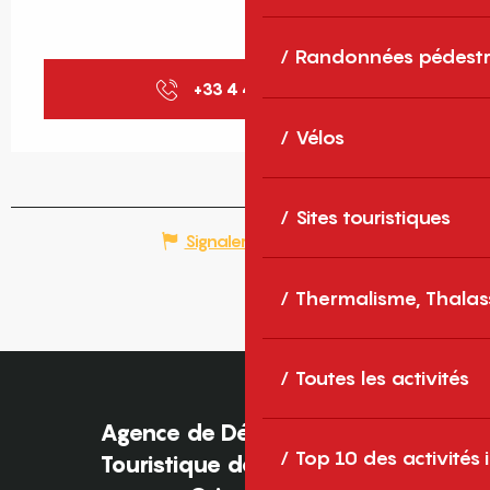
Randonnées pédestr
+33 4 48 98 00
▒▒
Vélos
Sites touristiques
Signaler une erreur
Thermalisme, Thalas
Toutes les activités
Agence de Développement
Top 10 des activités
Touristique des Pyrénées-