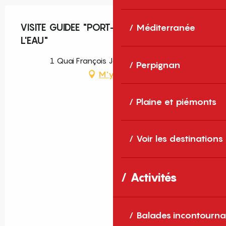
VISITE GUIDEE "PORT-VENDRES AU FIL DE
Méditerranée
L'EAU"
1 Quai François Joly, Port-Vendres
Perpignan
M'y rendre
Plaine et piémonts
Voir les destinations
Activités
Balades incontourna