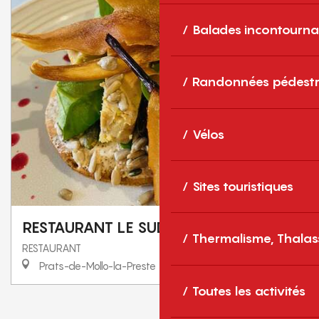
Balades incontourna
Randonnées pédestr
Vélos
Sites touristiques
RESTAURANT LE SUD
Thermalisme, Thalas
RESTAURANT
Prats-de-Mollo-la-Preste
Toutes les activités
1
2
❯
❯❯