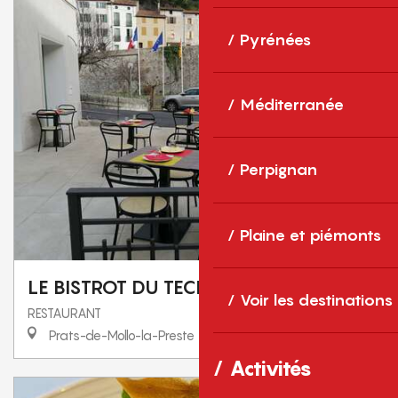
Pyrénées
Méditerranée
Perpignan
Plaine et piémonts
LE BISTROT DU TECH
Voir les destinations
RESTAURANT
Prats-de-Mollo-la-Preste
Activités