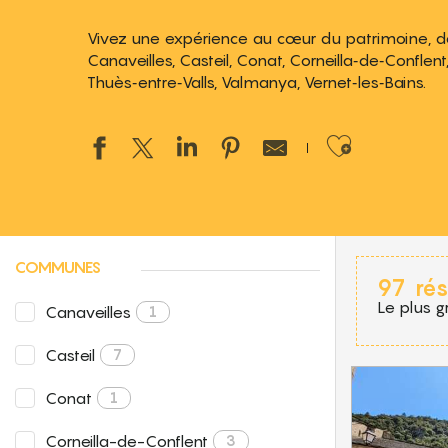
Vivez une expérience au cœur du patrimoine, de 
Canaveilles, Casteil, Conat, Corneilla‑de‑Conflent, 
Thuès‑entre‑Valls, Valmanya, Vernet‑les‑Bains.
Ajouter
COMMUNES
97
rés
Le plus g
Canaveilles
1
Casteil
7
Conat
1
Corneilla-de-Conflent
3