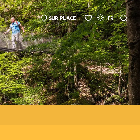
SUR PLACE
FR
Rech
Voir les favoris
IVITÉS ET LOISIRS