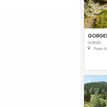
GORGES
GORGES
Thuès-En