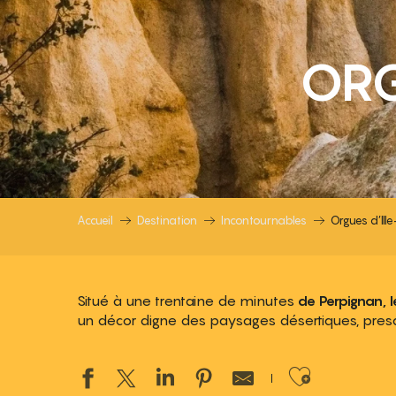
ORG
Accueil
Destination
Incontournables
Orgues d’Ill
Situé à une trentaine de minutes
de Perpignan, l
un décor digne des paysages désertiques, presq
Ajouter