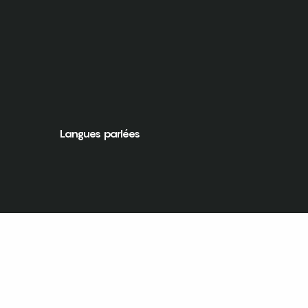
Langues parlées
Langues parlées