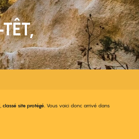
TÊT,
l,
classé site protégé.
Vous voici donc arrivé dans