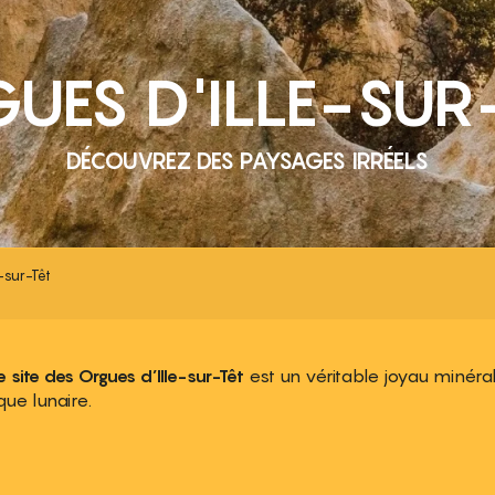
UES D'ILLE-SUR-
DÉCOUVREZ DES PAYSAGES IRRÉELS
e-sur-Têt
e site des Orgues d’Ille-sur-Têt
est un véritable joyau minéra
ue lunaire.
 aux favoris