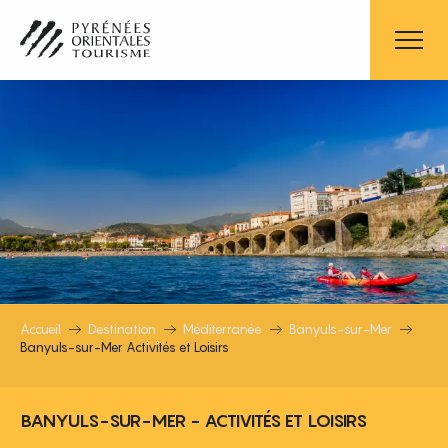
Aller
au
contenu
principal
BANYULS-SUR-MER ACTIVITÉS ET 
Accueil
Destination
Méditerranée
Banyuls-sur-Mer
Banyuls-sur-Mer Activités et Loisirs
BANYULS-SUR-MER - ACTIVITÉS ET LOISIRS