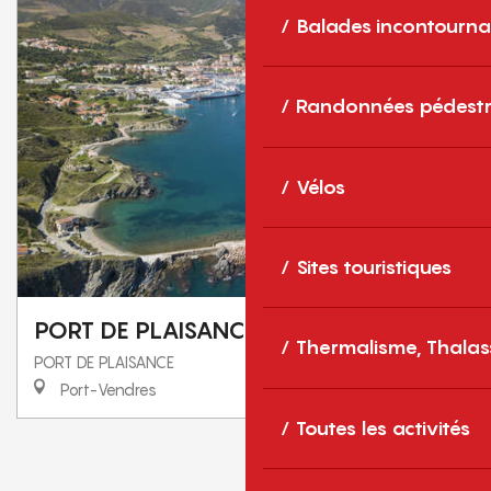
Balades incontourna
Randonnées pédestr
Vélos
Sites touristiques
PORT DE PLAISANCE
Thermalisme, Thalas
PORT DE PLAISANCE
Port-Vendres
Toutes les activités
1
2
3
❯
❯❯