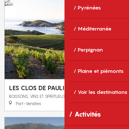
Pyrénées
Méditerranée
Perpignan
Plaine et piémonts
LES CLOS DE PAULILLES
Voir les destinations
BOISSONS, VINS ET SPIRITUEUX
Port-Vendres
Activités