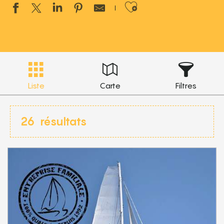
Ajouter aux 
Liste
Carte
Filtres
26
résultats