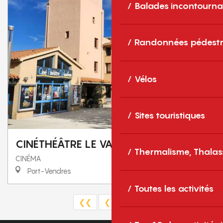
Balades incontourna
Randonnées pédestr
Vélos
Sites touristiques
CINÉTHÉÂTRE LE VAUBAN
Thermalisme, Thalas
CINÉMA
Port-Vendres
Toutes les activités
❮❮
❮
1
2
3
❯
❯❯