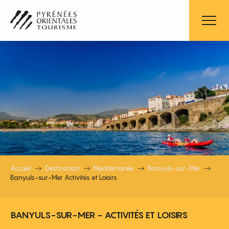
Aller
au
contenu
principal
BANYULS-SUR-MER ACTIVITÉS ET 
Accueil
Destination
Méditerranée
Banyuls-sur-Mer
Banyuls-sur-Mer Activités et Loisirs
BANYULS-SUR-MER - ACTIVITÉS ET LOISIRS