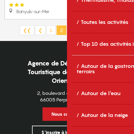
Thermalisme, Thalas
Banyuls-sur-Mer
Toutes les activités
❮❮
❮
1
2
3
5+
7
❯
❯❯
Top 10 des activités
Agence de Développement
Autour de la gastron
terroirs
Touristique des Pyrénées-
Orientales
Autour de l'eau
2, boulevard des Pyrénées
66005 Perpignan Cedex
Nous contacter
Autour de la neige
S'inscrire à la newsletter