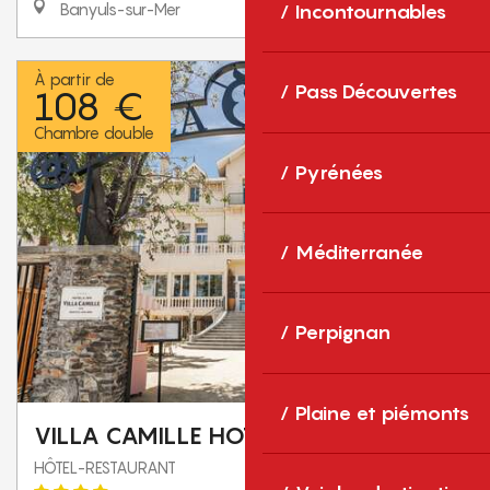
Incontournables
Banyuls-sur-Mer
À partir de
Pass Découvertes
108 €
Chambre double
Pyrénées
Méditerranée
Perpignan
Plaine et piémonts
VILLA CAMILLE HOTEL ET SPA****
HÔTEL-RESTAURANT