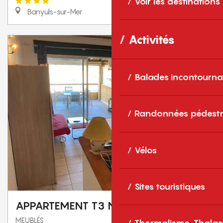
Voir les destinations
Banyuls-sur-Mer
Activités
Balades incontourna
Randonnées pédestr
Vélos
Sites touristiques
APPARTEMENT T3 N°4
MEUBLÉS