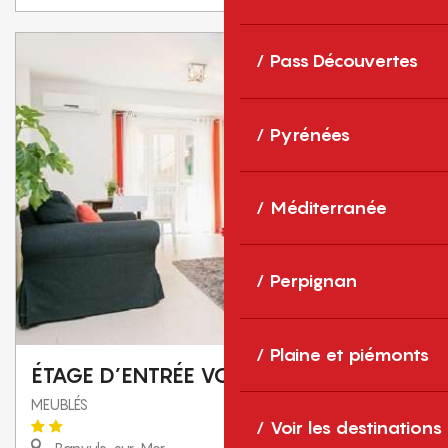
Pass Découvertes
Pyrénées
Méditerranée
Perpignan
Plaine et piémonts
ÉTAGE D’ENTRÉE VOLTAIRE
MEUBLÉS
Voir les destinations