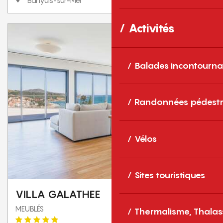
Banyuls-sur-Mer
Activités
Balades incontourna
Randonnées pédestr
Vélos
Sites touristiques
VILLA GALATHEE
MEUBLÉS
Thermalisme, Thalas