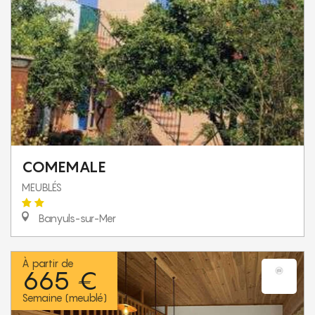
COMEMALE
MEUBLÉS
Banyuls-sur-Mer
À partir de
665 €
Semaine (meublé)