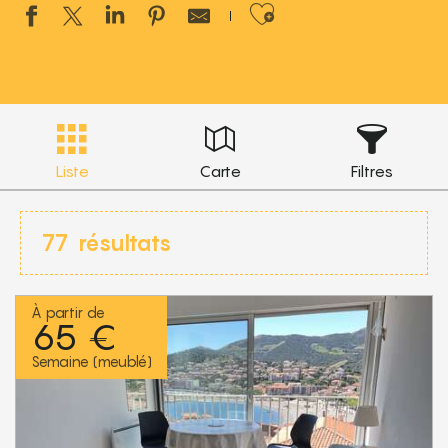
Ajouter aux 
Liste
Carte
Filtres
77
résultats
À partir de
65 €
Semaine (meublé)