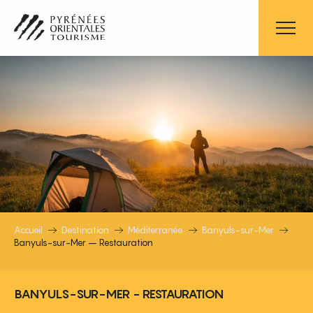
Aller
au
contenu
principal
BANYULS-SUR-MER – RESTAURA
Accueil
Destination
Méditerranée
Banyuls-sur-Mer
Banyuls-sur-Mer – Restauration
BANYULS-SUR-MER - RESTAURATION