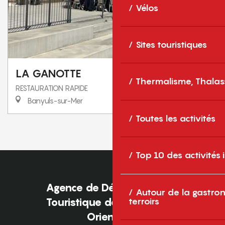
Vélos
Sites touristiques
LA GANOTTE
Thermalisme, Thalas
RESTAURATION RAPIDE
Banyuls-sur-Mer
Toutes les activités
1
2
❯
❯❯
Top 10 des activités
Agence de Développement
Autour de la gastron
Touristique des Pyrénées-
terroirs
Orientales