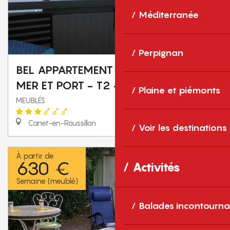
Méditerranée
Perpignan
BEL APPARTEMENT AVEC LOGGIA VUE
MER ET PORT - T2 - 4 PERS.
Plaine et piémonts
MEUBLÉS
Canet-en-Roussillon
Voir les destinations
À partir de
630 €
Activités
Semaine (meublé)
Balades incontourna