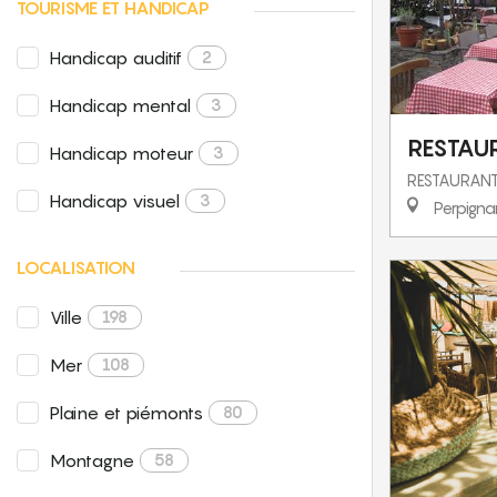
TOURISME ET HANDICAP
Handicap auditif
2
Handicap mental
3
RESTAU
Handicap moteur
3
RESTAURAN
Handicap visuel
3
Perpigna
LOCALISATION
Ville
198
Mer
108
Plaine et piémonts
80
Montagne
58