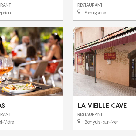
URANT
RESTAURANT
prien
Formiguères
AS
LA VIEILLE CAVE
URANT
RESTAURANT
l-Vidre
Banyuls-sur-Mer