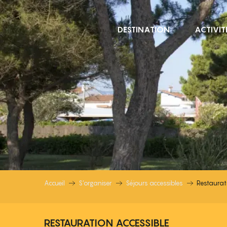
Aller
au
DESTINATION
ACTIVIT
contenu
principal
RESTAURATION ACCE
Accueil
S’organiser
Séjours accessibles
Restaurat
RESTAURATION ACCESSIBLE