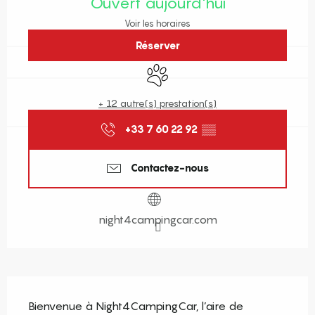
Ouvert aujourd'hui
Voir les horaires
Réserver
Animaux acceptés
+ 12 autre(s) prestation(s)
+33 7 60 22 92
▒▒
Contactez-nous
night4campingcar.com
Description
Bienvenue à Night4CampingCar, l’aire de 