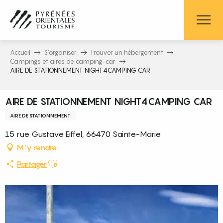
Aller
au
contenu
principal
Accueil
S’organiser
Trouver un hébergement
Campings et aires de camping-car
AIRE DE STATIONNEMENT NIGHT4CAMPING CAR
AIRE DE STATIONNEMENT NIGHT4CAMPING CAR
AIRE DE STATIONNEMENT
15 rue Gustave Eiffel, 66470 Sainte-Marie
M'y rendre
Ajouter aux favoris
Partager