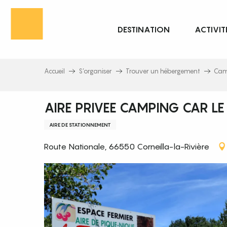
Aller
au
DESTINATION
ACTIVIT
contenu
principal
Accueil
S’organiser
Trouver un hébergement
Cam
AIRE PRIVEE CAMPING CAR LE
AIRE DE STATIONNEMENT
Route Nationale, 66550 Corneilla-la-Rivière