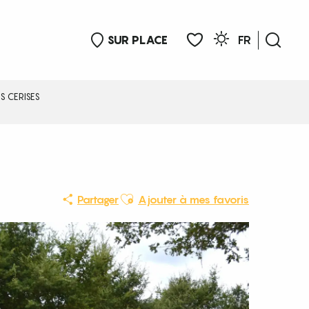
SUR PLACE
FR
Rech
Voir les favoris
S CERISES
Ajouter aux favoris
Partager
Ajouter à mes favoris