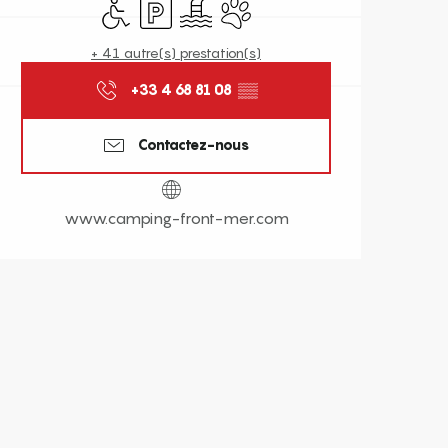
Accès handicapés
Parking
Piscine
Animaux acceptés
+ 41 autre(s) prestation(s)
+33 4 68 81 08
▒▒
Contactez-nous
www.camping-front-mer.com