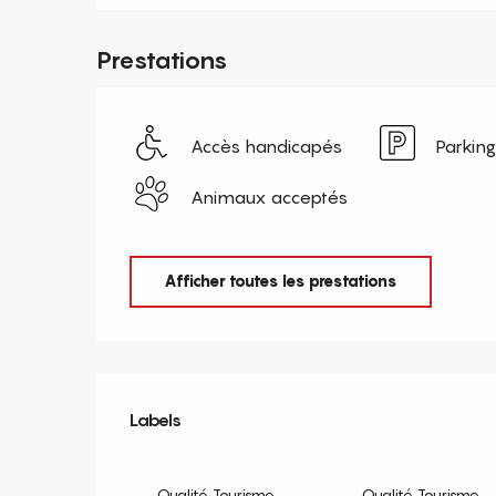
Prestations
Accès handicapés
Parking
Animaux acceptés
Afficher toutes les prestations
Offres de prestation
Labels
Labels
Qualité Tourisme
Qualité Tourisme