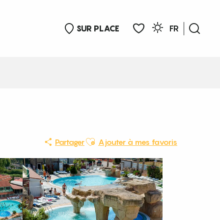
SUR PLACE
FR
Rech
Voir les favoris
Ajouter aux favoris
Partager
Ajouter à mes favoris