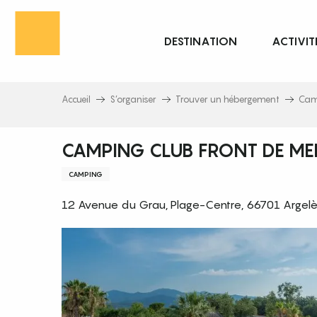
Aller
au
DESTINATION
ACTIVIT
contenu
principal
Accueil
S’organiser
Trouver un hébergement
Cam
CAMPING CLUB FRONT DE ME
CAMPING
12 Avenue du Grau, Plage-Centre, 66701 Argel