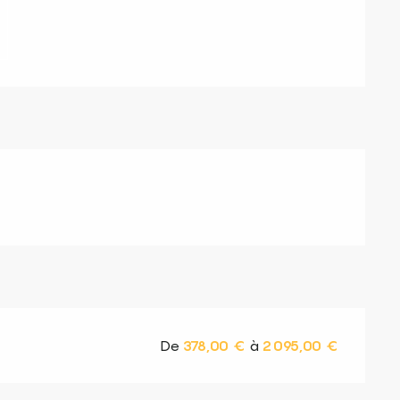
De
378,00 €
à
2 095,00 €