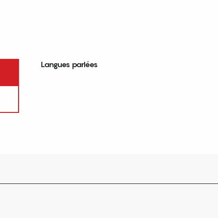
Langues parlées
Langues parlées