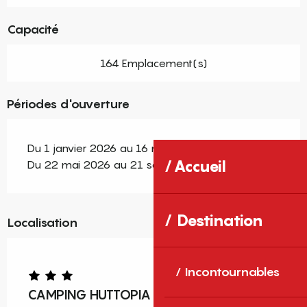
Capacité
164 Emplacement(s)
Périodes d'ouverture
Du 1 janvier 2026 au 16 mars 2026
Accueil
Du 22 mai 2026 au 21 septembre 2026
Destination
Localisation
Incontournables
CAMPING HUTTOPIA FONT-ROMEU