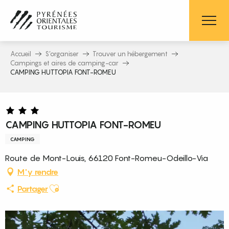
Aller
au
contenu
principal
Accueil
S’organiser
Trouver un hébergement
Campings et aires de camping-car
CAMPING HUTTOPIA FONT-ROMEU
CAMPING HUTTOPIA FONT-ROMEU
CAMPING
Route de Mont-Louis, 66120 Font-Romeu-Odeillo-Via
M'y rendre
Ajouter aux favoris
Partager