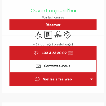
Ouverture et coordonnées
Ouvert aujourd'hui
Voir les horaires
Réserver
Accès handicapés
Parking
Piscine
Animaux acceptés
+ 19 autre(s) prestation(s)
+33 4 68 30 09
▒▒
Contactez-nous
Voir les sites web
Description