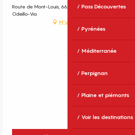
Pass Découvertes
Route de Mont-Louis, 66120 Font-Romeu-
Odeillo-Via
M'y rendre
Pyrénées
Méditerranée
Perpignan
Plaine et piémonts
Voir les destinations