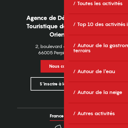
Toutes les activités
Agence de Développement
Top 10 des activités
Touristique des Pyrénées-
Orientales
Autour de la gastron
2, boulevard des Pyrénées
terroirs
66005 Perpignan Cedex
Nous contacter
Autour de l'eau
S'inscrire à la newsletter
Autour de la neige
Autres activités
France
Europe