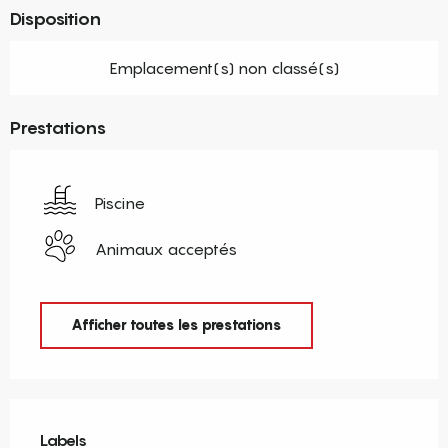
Disposition
Emplacement(s) non classé(s)
Prestations
Piscine
Animaux acceptés
Afficher toutes les prestations
Offres de prestations
Labels
Labels