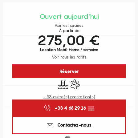
Ouverture et coordonnées
Ouvert aujourd'hui
Voir les horaires
À partir de
275,00 €
Location Mobil-Home / semaine
Voir tous les tarifs
Réserver
Piscine
Animaux acceptés
+ 33 autre(s) prestation(s)
+33 4 68 29 16
▒▒
Contactez-nous