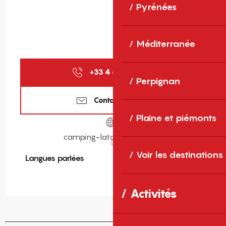
Pyrénées
Méditerranée
+33 4 68 29 16
▒▒
Perpignan
Contactez-nous
Plaine et piémonts
camping-latourdefrance.fr
Voir les destinations
Langues parlées
Langues parlées
Activités