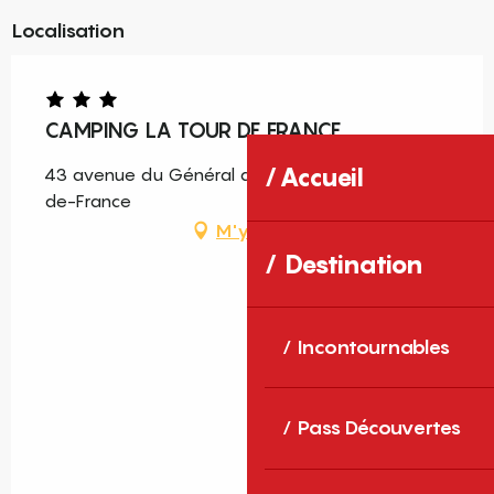
Localisation
CAMPING LA TOUR DE FRANCE
Accueil
43 avenue du Général de Gaulle, 66720 Latour-
de-France
M'y rendre
Destination
Incontournables
Pass Découvertes