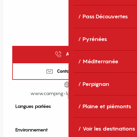
Pass Découvertes
Pyrénées
Appeler
Méditerranée
Contactez-nous
Perpignan
www.camping-lac-de-vinca.com
Plaine et piémonts
Langues parlées
Langues parlées
Voir les destinations
Environnement
Environnement