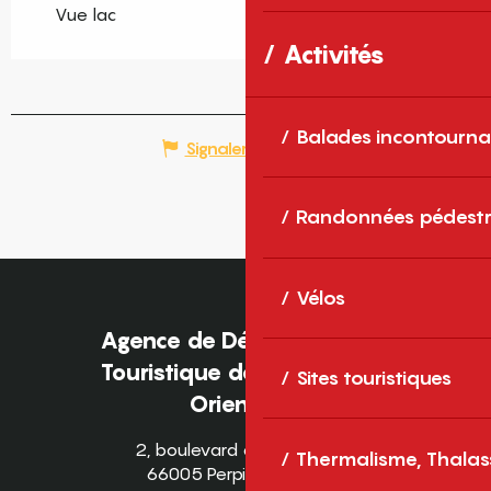
Vue lac
Activités
Balades incontourna
Signaler une erreur
Randonnées pédestr
Vélos
Agence de Développement
Touristique des Pyrénées-
Sites touristiques
Orientales
2, boulevard des Pyrénées
Thermalisme, Thalas
66005 Perpignan Cedex