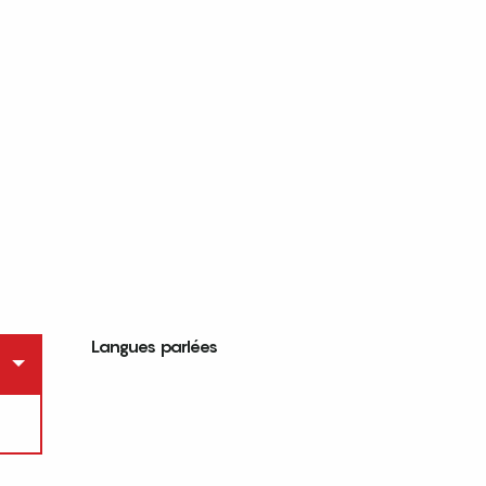
Langues parlées
Langues parlées