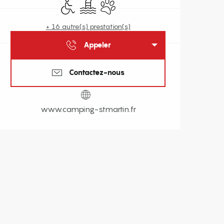
Accès handicapés
Piscine
Animaux acceptés
+ 16 autre(s) prestation(s)
Appeler
Contactez-nous
www.camping-stmartin.fr