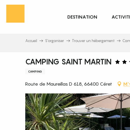
Aller
au
DESTINATION
ACTIVIT
contenu
principal
Accueil
S’organiser
Trouver un hébergement
Cam
CAMPING SAINT MARTIN
CAMPING
Route de Maureillas D 618, 66400 Céret
M'