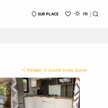
SUR PLACE
FR
Rech
Voir les favoris
Ajouter aux favoris
Partager
Ajouter à mes favoris