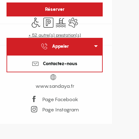
Réserver
Accès handicapés
Parking
Piscine
Animaux acceptés
+ 52 autre(s) prestation(s)
Appeler
Contactez-nous
www.sandaya.fr
Page Facebook
Page Instagram