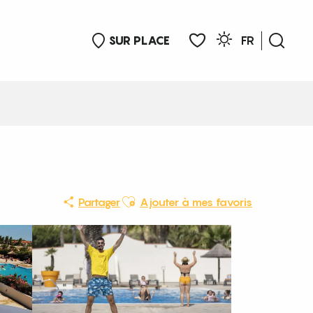
SUR PLACE
FR
Rech
Voir les favoris
Ajouter aux favoris
Partager
Ajouter à mes favoris