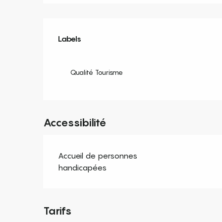
Offres de prestation
Labels
Labels
Qualité Tourisme
Accessibilité
Accueil de personnes
handicapées
Tarifs