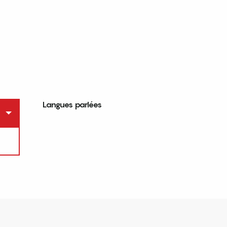
Langues parlées
Langues parlées