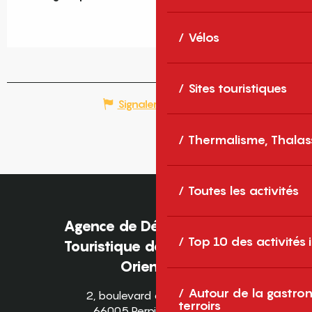
Vélos
Sites touristiques
Signaler une erreur
Thermalisme, Thalas
Toutes les activités
Agence de Développement
Top 10 des activités
Touristique des Pyrénées-
Orientales
Autour de la gastron
2, boulevard des Pyrénées
terroirs
66005 Perpignan Cedex