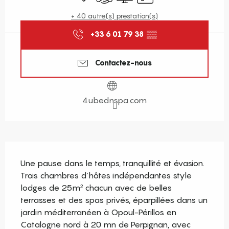
+ 40 autre(s) prestation(s)
+33 6 01 79 38
▒▒
Contactez-nous
4ubednspa.com
Description
Une pause dans le temps, tranquillité et évasion. 
Trois chambres d’hôtes indépendantes style 
lodges de 25m² chacun avec de belles 
terrasses et des spas privés, éparpillées dans un 
jardin méditerranéen à Opoul-Périllos en 
Catalogne nord à 20 mn de Perpignan, avec 