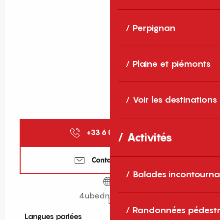
Perpignan
Plaine et piémonts
Voir les destinations
+33 6 01 79 38
▒▒
Activités
Contactez-nous
Balades incontourna
4ubednspa.com
Randonnées pédestr
Langues parlées
Langues parlées