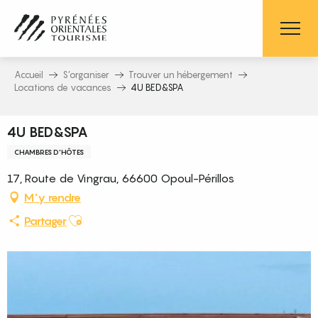
Aller
au
contenu
principal
Accueil
S’organiser
Trouver un hébergement
Locations de vacances
4U BED&SPA
4U BED&SPA
CHAMBRES D'HÔTES
17, Route de Vingrau, 66600 Opoul-Périllos
M'y rendre
Ajouter aux favoris
Partager