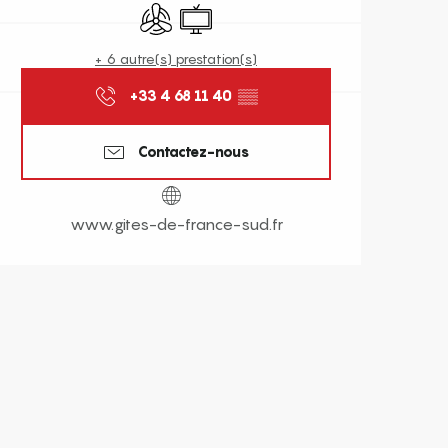
Air conditionné
Télévision
+ 6 autre(s) prestation(s)
+33 4 68 11 40
▒▒
Contactez-nous
www.gites-de-france-sud.fr