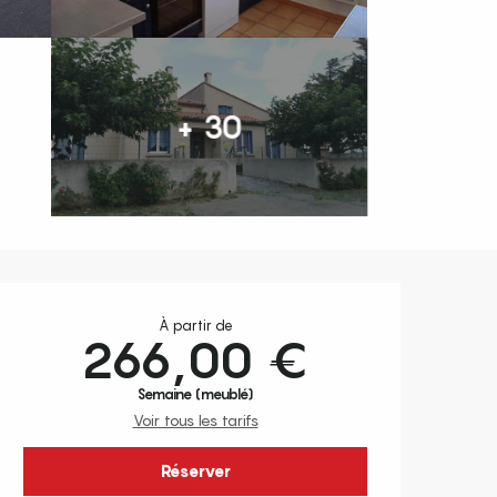
+ 30
Ouverture et coordonnées
À partir de
266,00 €
Semaine (meublé)
Voir tous les tarifs
Réserver