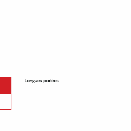
Langues parlées
Langues parlées