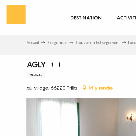
Aller
au
DESTINATION
ACTIVIT
contenu
principal
Accueil
S’organiser
Trouver un hébergement
Loc
AGLY
MEUBLÉS
au village, 66220 Trilla
M'y rendre