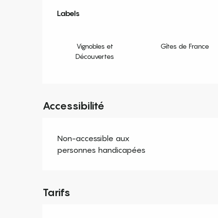
Offres de prestation
Labels
Labels
Vignobles et
Gîtes de France
Découvertes
Accessibilité
Non-accessible aux
personnes handicapées
Tarifs