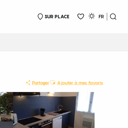
SUR PLACE
FR
Rech
Voir les favoris
Ajouter aux favoris
Partager
Ajouter à mes favoris