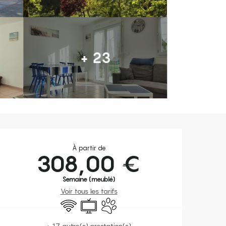
+ 23
Ouverture et coordonnées
À partir de
308,00 €
Semaine (meublé)
Voir tous les tarifs
WiFi
Télévision
Animaux acceptés
+ 17 autre(s) prestation(s)