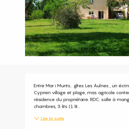
Description
Entre Mar i Munts... gîtes Les Aulnes , un écr
Cyprien village et plage, mas agricole conte
résidence du propriétaire. RDC: salle à mange
chambres, 3 lits (1 lit...
Lire la suite