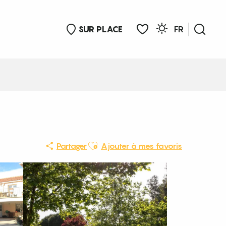
SUR PLACE
FR
Rech
Voir les favoris
Ajouter aux favoris
Partager
Ajouter à mes favoris