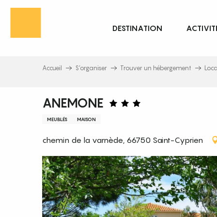
Aller
au
DESTINATION
ACTIVIT
contenu
principal
Accueil
S’organiser
Trouver un hébergement
Loc
ANEMONE
MEUBLÉS
MAISON
chemin de la varnède, 66750 Saint-Cyprien