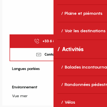
Plaine et piémonts
Voir les destinations
+33 6 81 57 45
▒▒
Activités
Contactez-nous
Balades incontourna
Langues parlées
Langues parlées
Randonnées pédestr
Environnement
Environnement
Vue mer
Vélos