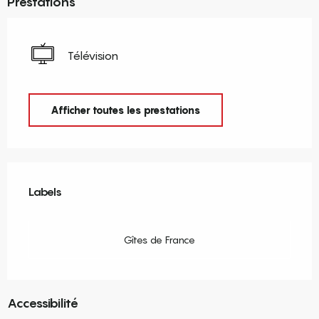
Prestations
Télévision
Afficher toutes les prestations
Offres de prestations
Labels
Labels
Gîtes de France
Accessibilité