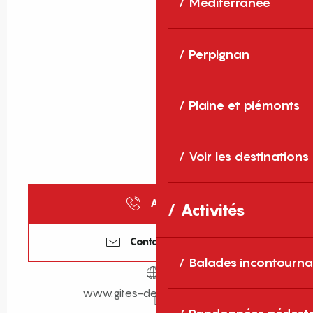
Méditerranée
Perpignan
Plaine et piémonts
Voir les destinations
Appeler
Activités
Contactez-nous
Balades incontourna
www.gites-de-france-sud.fr