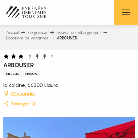
Aller
au
contenu
principal
Accueil
S’organiser
Trouver un hébergement
Locations de vacances
ARBOUSIER
ARBOUSIER
MEUBLÉS
MAISON
la calcine, 66300 Llauro
M'y rendre
Ajouter aux favoris
Partager