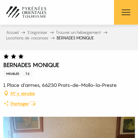
Aller
au
contenu
principal
Accueil
S’organiser
Trouver un hébergement
Locations de vacances
BERNADES MONIQUE
BERNADES MONIQUE
MEUBLÉS
T2
1 Place d'armes, 66230 Prats-de-Mollo-la-Preste
M'y rendre
Ajouter aux favoris
Partager