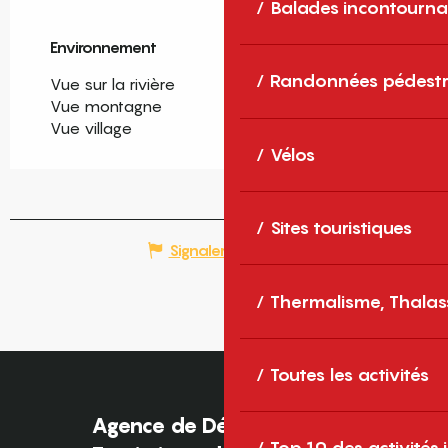
Balades incontourna
Environnement
Environnement
Randonnées pédestr
Vue sur la rivière
Vue montagne
Vue village
Vélos
Sites touristiques
Signaler une erreur
Thermalisme, Thalas
Toutes les activités
Agence de Développement
Top 10 des activités