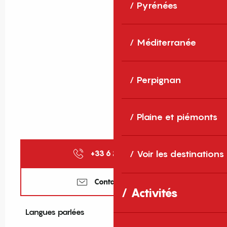
Pyrénées
Méditerranée
Perpignan
Plaine et piémonts
Voir les destinations
+33 6 25 22 16
▒▒
Contactez-nous
Activités
Langues parlées
Langues parlées