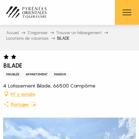
Aller
au
contenu
principal
Accueil
S’organiser
Trouver un hébergement
Locations de vacances
BILADE
BILADE
MEUBLÉS
APPARTEMENT
MAISON
4 Lotissement Bilade, 66500 Campôme
M'y rendre
Ajouter aux favoris
Partager