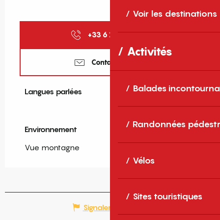
Voir les destinations
+33 6 16 28 29
▒▒
Activités
Contactez-nous
Balades incontourna
Langues parlées
Langues parlées
Randonnées pédestr
Environnement
Environnement
Vue montagne
Vélos
Sites touristiques
Signaler une erreur