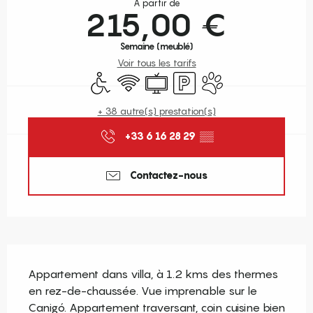
À partir de
215,00 €
Semaine (meublé)
Voir tous les tarifs
Accès handicapés
WiFi
Télévision
Parking
Animaux acceptés
+ 38 autre(s) prestation(s)
+33 6 16 28 29
▒▒
Contactez-nous
Description
Appartement dans villa, à 1.2 kms des thermes 
en rez-de-chaussée. Vue imprenable sur le 
Canigó. Appartement traversant, coin cuisine bien 