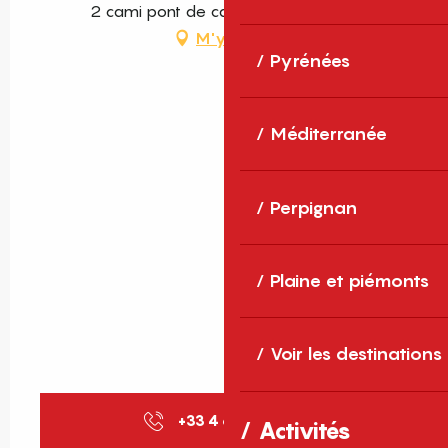
2 cami pont de canal, 66760 Dorres
M'y rendre
Pyrénées
Méditerranée
Perpignan
Plaine et piémonts
Voir les destinations
+33 4 68 11 40
▒▒
Activités