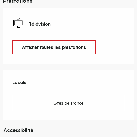
Prestations
Télévision
Afficher toutes les prestations
Offres de prestations
Labels
Labels
Gîtes de France
Accessibilité