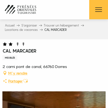
Aller
au
contenu
principal
Accueil
S’organiser
Trouver un hébergement
Locations de vacances
CAL MARCADER
CAL MARCADER
MEUBLÉS
2 cami pont de canal, 66760 Dorres
M'y rendre
Ajouter aux favoris
Partager