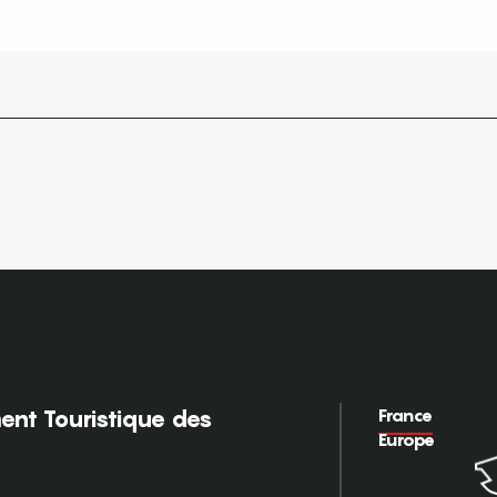
France
nt Touristique des
Europe