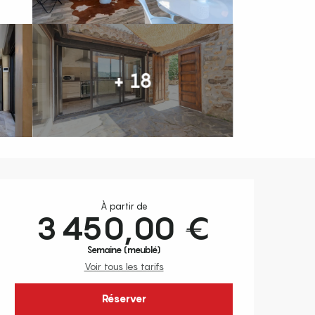
+ 18
Ouverture et coordonnées
À partir de
3 450,00 €
Semaine (meublé)
Voir tous les tarifs
Réserver