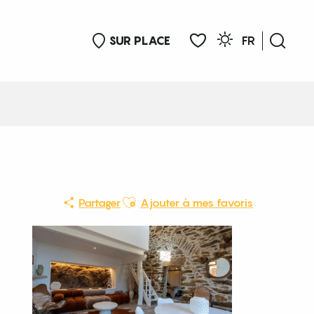
SUR PLACE
FR
Rech
Voir les favoris
Ajouter aux favoris
Partager
Ajouter à mes favoris