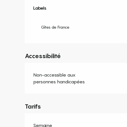
Offres de prestation
Labels
Labels
Gîtes de France
Accessibilité
Non-accessible aux
personnes handicapées
Tarifs
Semaine