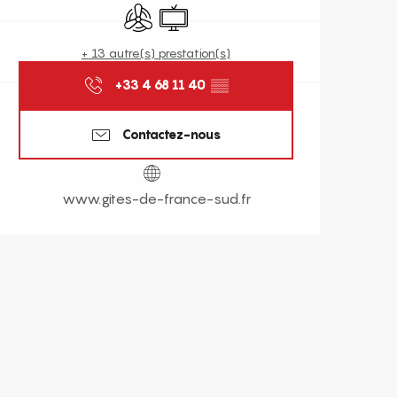
Air conditionné
Télévision
+ 13 autre(s) prestation(s)
+33 4 68 11 40
▒▒
Contactez-nous
www.gites-de-france-sud.fr