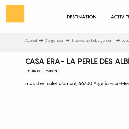
Aller
au
DESTINATION
ACTIVIT
contenu
principal
Accueil
S’organiser
Trouver un hébergement
Loc
CASA ERA- LA PERLE DES ALB
MEUBLÉS
MAISON
mas d'en calet d'amunt, 66700 Argelès-sur-Me