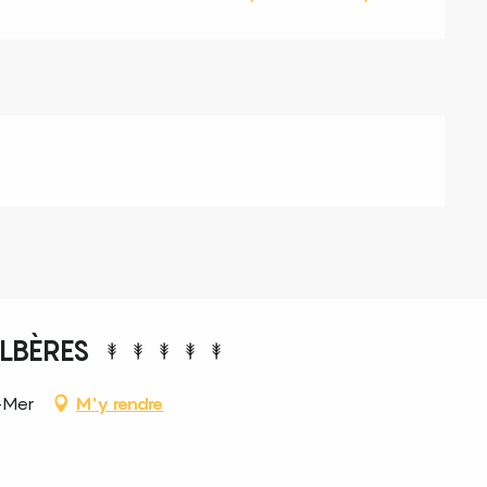
ALBÈRES
-Mer
M'y rendre