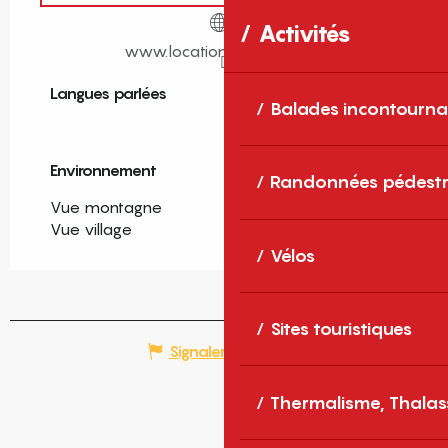
Activités
www.locationcasanostra.fr
Langues parlées
Langues parlées
Balades incontourna
Environnement
Environnement
Randonnées pédestr
Vue montagne
Vue village
Vélos
Sites touristiques
Signaler une erreur
Thermalisme, Thalas