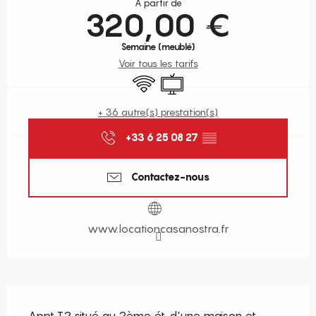
À partir de
320,00 €
Semaine (meublé)
Voir tous les tarifs
WiFi
Télévision
+ 36 autre(s) prestation(s)
+33 6 25 08 27
▒▒
Contactez-nous
www.locationcasanostra.fr
Description
Appt T2 situé au 2ème ét. d'une maison et 