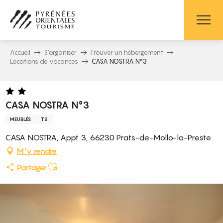
Aller
au
contenu
principal
Accueil
S’organiser
Trouver un hébergement
Locations de vacances
CASA NOSTRA N°3
CASA NOSTRA N°3
MEUBLÉS
T2
CASA NOSTRA, Appt 3, 66230 Prats-de-Mollo-la-Preste
M'y rendre
Ajouter aux favoris
Partager