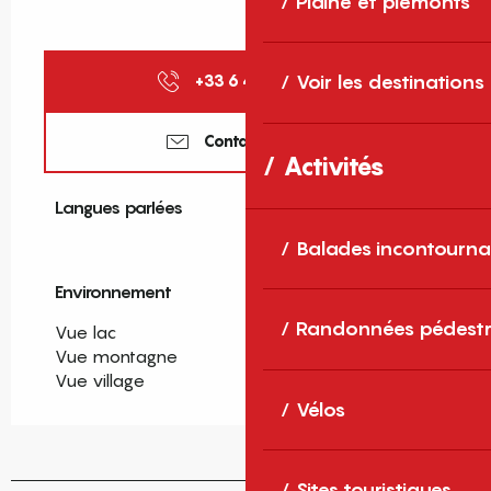
Plaine et piémonts
Voir les destinations
+33 6 47 98 23
▒▒
Contactez-nous
Activités
Langues parlées
Langues parlées
Balades incontourna
Environnement
Environnement
Randonnées pédestr
Vue lac
Vue montagne
Vue village
Vélos
Sites touristiques