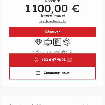
À partir de
1 100,00 €
Semaine (meublé)
Voir tous les tarifs
Réserver
WiFi
Télévision
Parking
Animaux acceptés
+ 70 autre(s) prestation(s)
+33 6 47 98 23
▒▒
Contactez-nous
Description