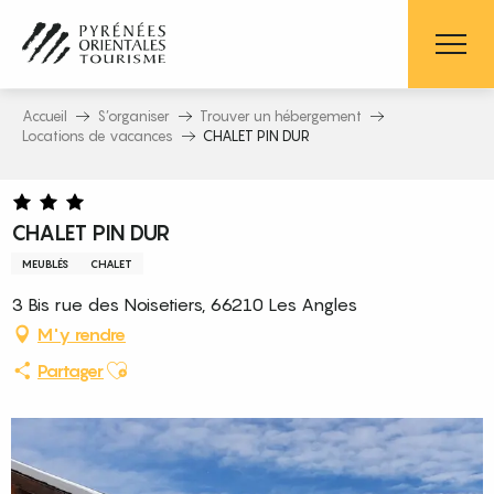
Aller
au
contenu
principal
Accueil
S’organiser
Trouver un hébergement
Locations de vacances
CHALET PIN DUR
CHALET PIN DUR
MEUBLÉS
CHALET
3 Bis rue des Noisetiers, 66210 Les Angles
M'y rendre
Ajouter aux favoris
Partager