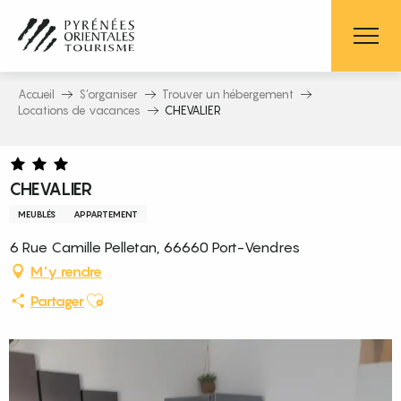
Aller
au
contenu
principal
Accueil
S’organiser
Trouver un hébergement
Locations de vacances
CHEVALIER
CHEVALIER
MEUBLÉS
APPARTEMENT
6 Rue Camille Pelletan, 66660 Port-Vendres
M'y rendre
Ajouter aux favoris
Partager