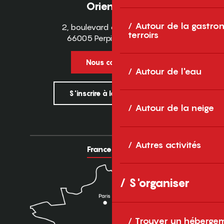
Orientales
Autour de la gastron
2, boulevard des Pyrénées
terroirs
66005 Perpignan Cedex
Nous contacter
Autour de l'eau
S'inscrire à la newsletter
Autour de la neige
Autres activités
France
Europe
S'organiser
Trouver un héberge