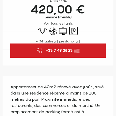
À partir de
420,00 €
Semaine (meublé)
Voir tous les tarifs
WiFi
Air conditionné
Télévision
Parking
+ 34 autre(s) prestation(s)
+33 7 49 38 23
▒▒
Description
Appartement de 42m2 rénové avec goût , situé 
dans une résidence récente à moins de 100 
mètres du port. Proximité immédiate des 
restaurants, des commerces et du marché. Un 
emplacement de parking fermé est à 