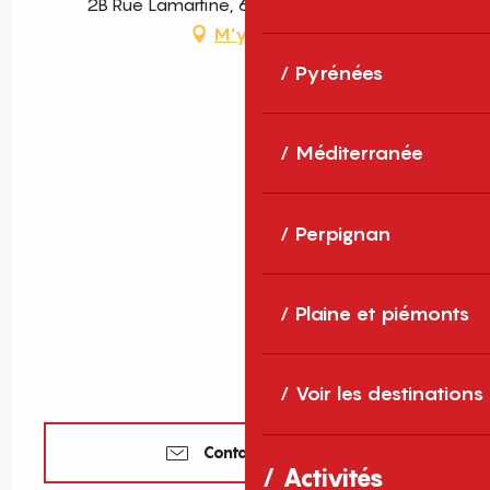
2B Rue Lamartine, 66660 Port-Vendres
M'y rendre
Pyrénées
Méditerranée
Perpignan
Plaine et piémonts
Voir les destinations
Contactez-nous
Activités