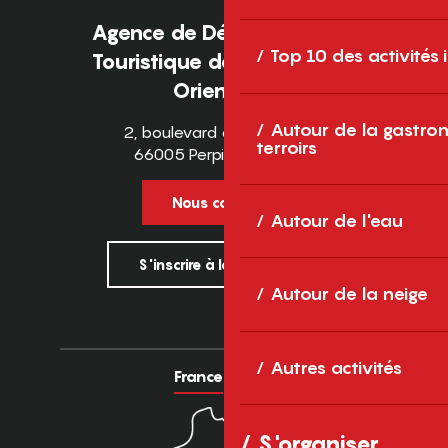
Agence de Développement
Top 10 des activités
Touristique des Pyrénées-
Orientales
Autour de la gastron
2, boulevard des Pyrénées
terroirs
66005 Perpignan Cedex
Nous contacter
Autour de l'eau
S'inscrire à la newsletter
Autour de la neige
Autres activités
France
Europe
S'organiser