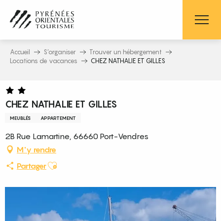
Aller
au
contenu
principal
Accueil
S’organiser
Trouver un hébergement
Locations de vacances
CHEZ NATHALIE ET GILLES
CHEZ NATHALIE ET GILLES
MEUBLÉS
APPARTEMENT
2B Rue Lamartine, 66660 Port-Vendres
M'y rendre
Ajouter aux favoris
Partager