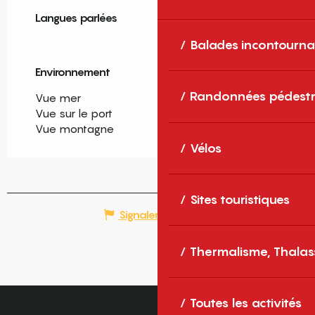
Langues parlées
Langues parlées
Balades incontourna
Environnement
Environnement
Randonnées pédestr
Vue mer
Vue sur le port
Vue montagne
Vélos
Sites touristiques
Signaler une erreur
Thermalisme, Thalas
Toutes les activités