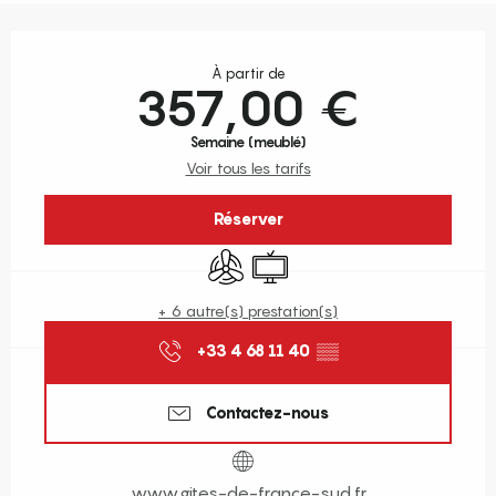
Ouverture et coordonnées
À partir de
357,00 €
Semaine (meublé)
Voir tous les tarifs
Réserver
Air conditionné
Télévision
+ 6 autre(s) prestation(s)
+33 4 68 11 40
▒▒
Contactez-nous
www.gites-de-france-sud.fr