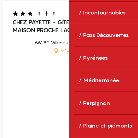
Incontournables
CHEZ PAYETTE - GÎTE 1ER ÉTAGE D’UNE
MAISON PROCHE LAC ET PLAGES
Pass Découvertes
66180 Villeneuve-de-la-Raho
M'y rendre
Pyrénées
Méditerranée
Perpignan
Plaine et piémonts