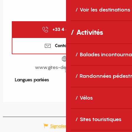
Voir les destinations
+33 4 68 11 40
▒▒
Activités
Contactez-nous
Balades incontourna
www.gites-de-france-sud.fr
Randonnées pédestr
Langues parlées
Langues parlées
Vélos
Sites touristiques
Signaler une erreur