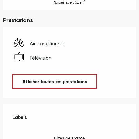
2
Superficie : 61 m
Prestations
Air conditionné
Télévision
Afficher toutes les prestations
Offres de prestations
Labels
Labels
Gîtes de France