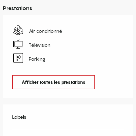
Prestations
Air conditionné
Télévision
Parking
Afficher toutes les prestations
Offres de prestations
Labels
Labels