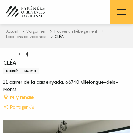
Aller
au
contenu
principal
Accueil
S’organiser
Trouver un hébergement
Locations de vacances
CLÉA
CLÉA
MEUBLÉS
MAISON
11 carrer de la castenyada, 66740 Villelongue-dels-
Monts
M'y rendre
Ajouter aux favoris
Partager