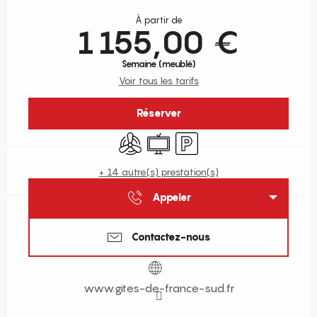
Ouverture et coordonnées
À partir de
1 155,00 €
Semaine (meublé)
Voir tous les tarifs
Réserver
Air conditionné
Télévision
Parking
+ 14 autre(s) prestation(s)
Appeler
Contactez-nous
www.gites-de-france-sud.fr