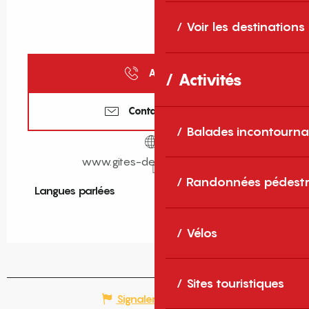
Voir les destinations
Appeler
Activités
Contactez-nous
Balades incontourna
www.gites-de-france-sud.fr
Randonnées pédestr
Langues parlées
Langues parlées
Vélos
Sites touristiques
Signaler une erreur