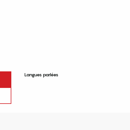
Langues parlées
Langues parlées