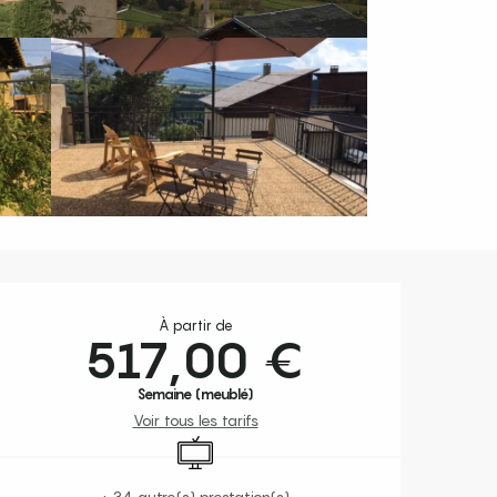
Ouverture et coordonnées
À partir de
517,00 €
Semaine (meublé)
Voir tous les tarifs
Télévision
+ 34 autre(s) prestation(s)