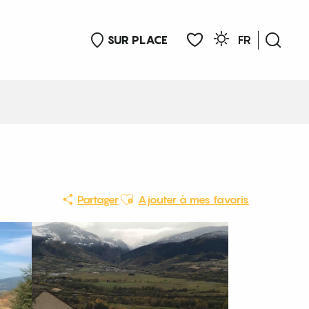
SUR PLACE
FR
Rech
Voir les favoris
Ajouter aux favoris
Partager
Ajouter à mes favoris