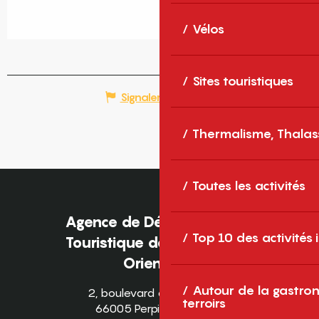
Vélos
Sites touristiques
Signaler une erreur
Thermalisme, Thalas
Toutes les activités
Agence de Développement
Top 10 des activités
Touristique des Pyrénées-
Orientales
Autour de la gastron
2, boulevard des Pyrénées
terroirs
66005 Perpignan Cedex