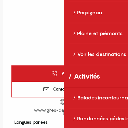
Perpignan
Plaine et piémonts
Voir les destinations
Appeler
Activités
Contactez-nous
Balades incontourna
www.gites-de-france-sud.fr
Randonnées pédestr
Langues parlées
Langues parlées