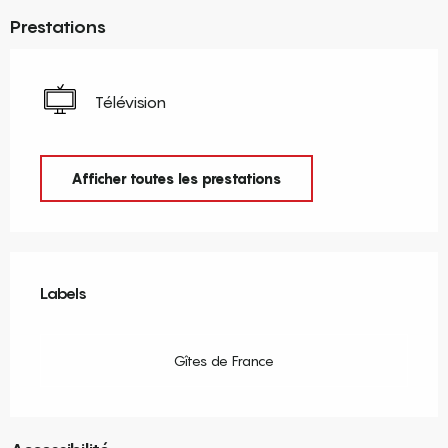
Prestations
Télévision
Afficher toutes les prestations
Offres de prestations
Labels
Labels
Gîtes de France