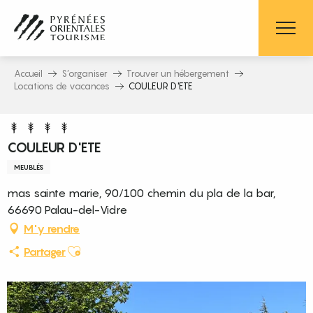
Aller
au
contenu
principal
Accueil
S’organiser
Trouver un hébergement
Locations de vacances
COULEUR D'ETE
COULEUR D'ETE
MEUBLÉS
mas sainte marie, 90/100 chemin du pla de la bar,
66690 Palau-del-Vidre
M'y rendre
Ajouter aux favoris
Partager